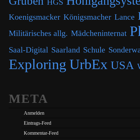
Hohlgangsyst
Gruben
HGS
Koenigsmacker
Königsmacher
Lance
P
Militärisches allg.
Mädcheninternat
Saal-Digital
Saarland
Schule
Sonderwa
Exploring
UrbEx
USA
META
Anmelden
Eintrags-Feed
Kommentar-Feed