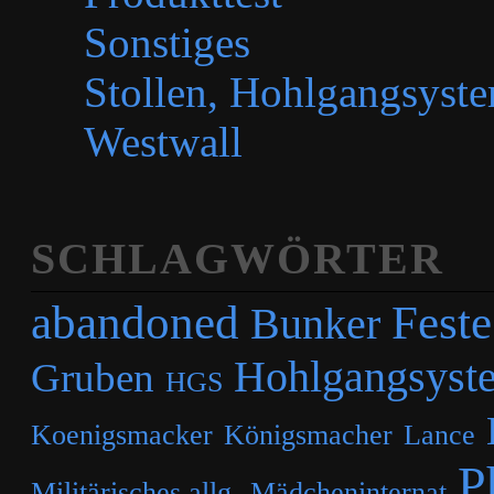
Sonstiges
Stollen, Hohlgangsyste
Westwall
SCHLAGWÖRTER
abandoned
Feste
Bunker
Hohlgangsyst
Gruben
HGS
Koenigsmacker
Königsmacher
Lance
P
Militärisches allg.
Mädcheninternat