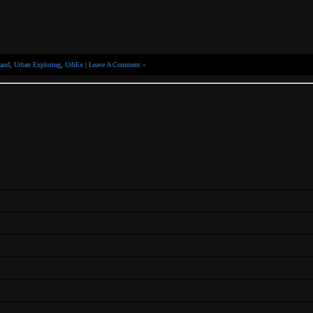
land
,
Urban Exploring
,
UrbEx
|
Leave A Comment »