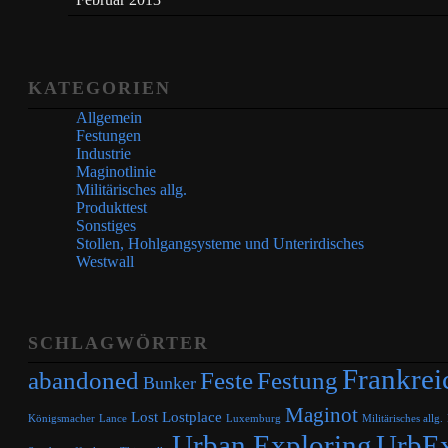
KATEGORIEN
Allgemein
Festungen
Industrie
Maginotlinie
Militärisches allg.
Produkttest
Sonstiges
Stollen, Hohlgangsysteme und Unterirdisches
Westwall
SCHLAGWÖRTER
Frankrei
abandoned
Feste
Festung
Bunker
Maginot
Lost
Lostplace
Königsmacher
Lance
Luxemburg
Militärisches allg.
Urban Exploring
UrbE