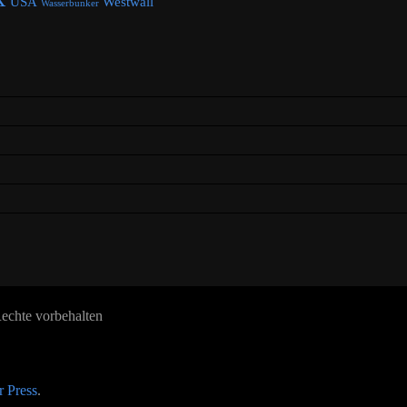
USA
Westwall
Wasserbunker
echte vorbehalten
 Press
.