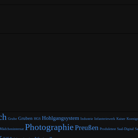
ch
Hohlgangsystem
Gruben
Grube
HGS
Industrie
Infanteriewerk
Kaiser
Koenig
Photographie
Preußen
Mädcheninternat
Produkttest
Saal-Digital
Sa
x