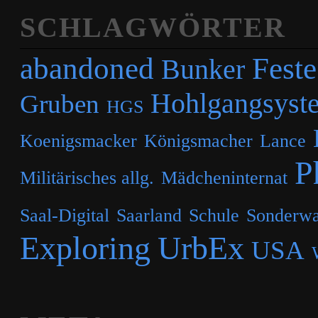
SCHLAGWÖRTER
abandoned
Feste
Bunker
Hohlgangsyst
Gruben
HGS
Koenigsmacker
Königsmacher
Lance
P
Militärisches allg.
Mädcheninternat
Saal-Digital
Saarland
Schule
Sonderwa
Exploring
UrbEx
USA