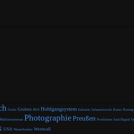
ch
Hohlgangsystem
Gruben
Grube
HGS
Industrie
Infanteriewerk
Kaiser
Koenig
Photographie
Preußen
Mädcheninternat
Produkttest
Saal-Digital
Sa
x
USA
Westwall
Wasserbunker