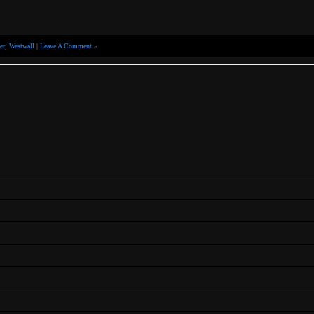
er
,
Westwall
|
Leave A Comment »