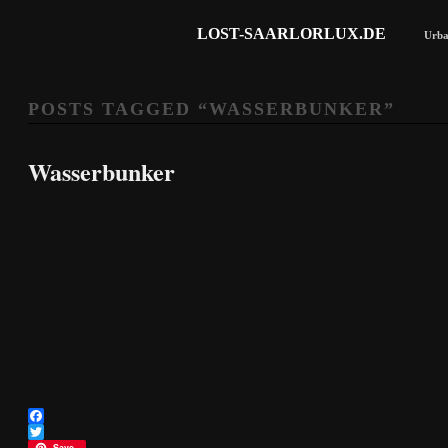
LOST-SAARLORLUX.DE
Urba
POSTS TAGGED “
WASSERBUNKER
”
Wasserbunker
Facebook
Twitter
Save