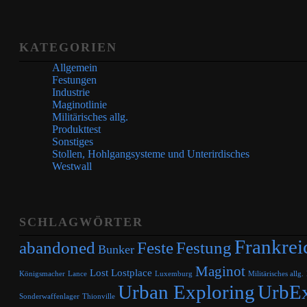
KATEGORIEN
Allgemein
Festungen
Industrie
Maginotlinie
Militärisches allg.
Produkttest
Sonstiges
Stollen, Hohlgangsysteme und Unterirdisches
Westwall
SCHLAGWÖRTER
Frankrei
abandoned
Feste
Festung
Bunker
Maginot
Lost
Lostplace
Königsmacher
Lance
Luxemburg
Militärisches allg.
Urban Exploring
UrbE
Sonderwaffenlager
Thionville