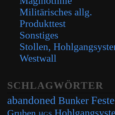
Maginotlinie
Militärisches allg.
Produkttest
Sonstiges
Stollen, Hohlgangsyste
Westwall
SCHLAGWÖRTER
abandoned
Feste
Bunker
Hohlgangsyst
Gruben
HGS