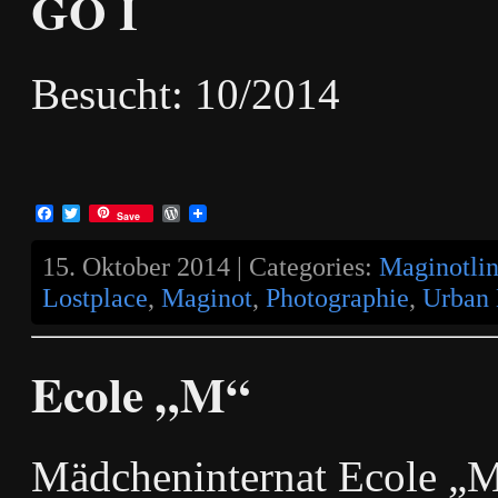
GO I
Besucht: 10/2014
Facebook
Twitter
WordPress
Save
15. Oktober 2014 | Categories:
Maginotlin
Lostplace
,
Maginot
,
Photographie
,
Urban 
Ecole „M“
Mädcheninternat Ecole „