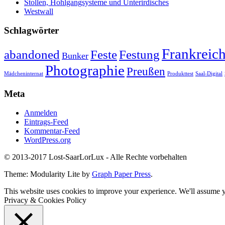
Stollen, Hohlgangsysteme und Unterirdisches
Westwall
Schlagwörter
Frankreic
abandoned
Feste
Festung
Bunker
Photographie
Preußen
Mädcheninternat
Produkttest
Saal-Digital
Meta
Anmelden
Eintrags-Feed
Kommentar-Feed
WordPress.org
© 2013-2017 Lost-SaarLorLux - Alle Rechte vorbehalten
Theme: Modularity Lite by
Graph Paper Press
.
This website uses cookies to improve your experience. We'll assume yo
Privacy & Cookies Policy