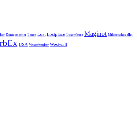
Maginot
Lost
Lostplace
ker
Königsmacher
Lance
Luxemburg
Militärisches allg.
rbEx
USA
Westwall
Wasserbunker