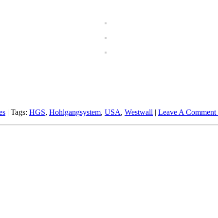
es
| Tags:
HGS
,
Hohlgangsystem
,
USA
,
Westwall
|
Leave A Comment