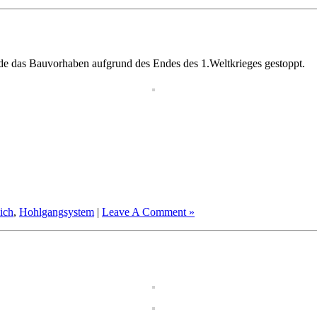
de das Bauvorhaben aufgrund des Endes des 1.Weltkrieges gestoppt.
ich
,
Hohlgangsystem
|
Leave A Comment »