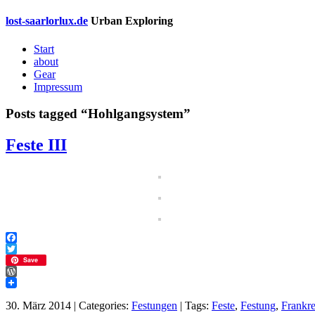
lost-saarlorlux.de
Urban Exploring
Start
about
Gear
Impressum
Posts tagged “
Hohlgangsystem
”
Feste III
Facebook
Twitter
Save
WordPress
30. März 2014 | Categories:
Festungen
| Tags:
Feste
,
Festung
,
Frankre