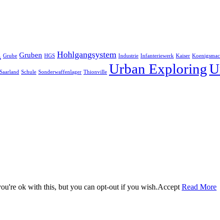
h
Hohlgangsystem
Gruben
Grube
HGS
Industrie
Infanteriewerk
Kaiser
Koenigsmac
Urban Exploring
U
Saarland
Schule
Sonderwaffenlager
Thionville
u're ok with this, but you can opt-out if you wish.
Accept
Read More